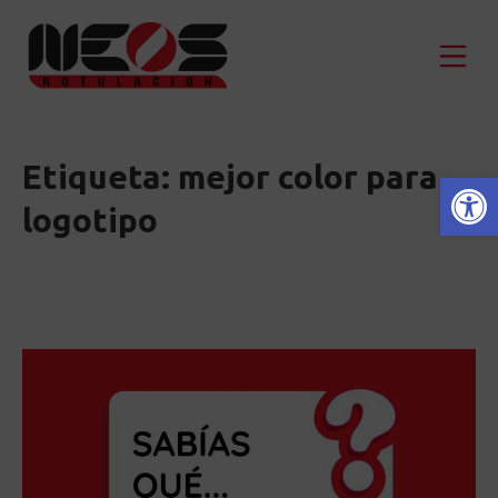
Saltar
al
Men
contenido
Neos Rotulación
Etiqueta:
mejor color para
Abrir barra de herramientas
logotipo