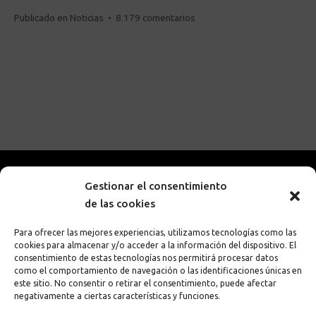
en
Publicado en
Noticias
•
8.179 comentarios
Mejores
colores
para
un
logotipo
Gestionar el consentimiento
de las cookies
Para ofrecer las mejores experiencias, utilizamos tecnologías como las
cookies para almacenar y/o acceder a la información del dispositivo. El
consentimiento de estas tecnologías nos permitirá procesar datos
como el comportamiento de navegación o las identificaciones únicas en
651 38 97 30
este sitio. No consentir o retirar el consentimiento, puede afectar
negativamente a ciertas características y funciones.