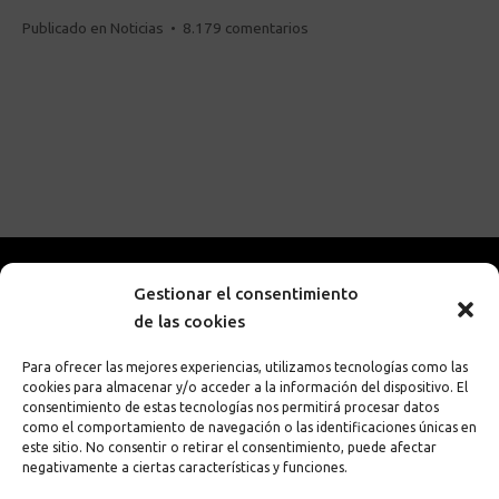
en
Publicado en
Noticias
•
8.179 comentarios
Mejores
colores
para
un
logotipo
Gestionar el consentimiento
de las cookies
Para ofrecer las mejores experiencias, utilizamos tecnologías como las
cookies para almacenar y/o acceder a la información del dispositivo. El
consentimiento de estas tecnologías nos permitirá procesar datos
como el comportamiento de navegación o las identificaciones únicas en
651 38 97 30
este sitio. No consentir o retirar el consentimiento, puede afectar
negativamente a ciertas características y funciones.